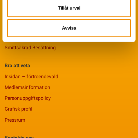
Avelsstrategi
Tillåt urval
Fruktsamhetsservice
Koklippning
Avvisa
Ledarpraktikan
Smittsäkrad Besättning
Bra att veta
Insidan – förtroendevald
Medlemsinformation
Personuppgiftspolicy
Grafisk profil
Pressrum
Kontakta oss