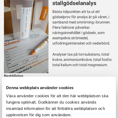
stallgödselanalys
Bästa tidpunkten att ta ut ett
gödselprov för analys är på våren, i
samband med omrörning i brunnen.
Flera faktorer påverkar
näringsinnehållet i gödseln, som
exempelvis strömedel,
utfodringsintensitet och nederbörd.
Analyser tas på torrsubstans, total
kväve, ammoniumkväve, total fosfor,
total kalium och total magnesium.
Beställning
Läs mer och beställ provburkar här
Denna webbplats använder cookies
Vill du veta mer?
Växa använder cookies för att den här webbplatsen ska
Prata med Annika Stenström.
fungera optimalt. Godkänner du cookies används
insamlad information för att förbättra webbplatsen och
Senast uppdaterad: 25 februari 2020
upplevelsen för dig som användare.