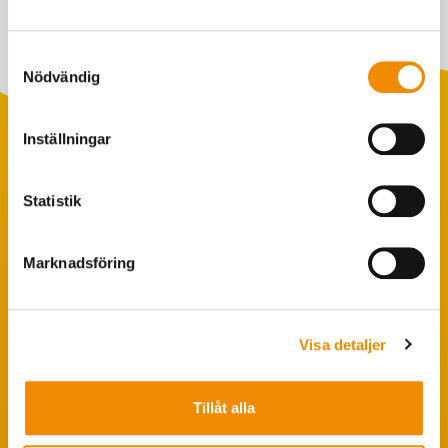
Samtyckesval
Nödvändig
Inställningar
Populära sökningar
Statistik
Foderstatistik
Avbytarservice
Marknadsföring
VäxaControl®
Kokontrollen
Visa detaljer
Seminservice
Tillåt alla
Tips från coachen