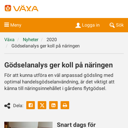
Meny
Logga in
Sök
Växa
Nyheter
2020
Gödselanalys ger koll på näringen
Gödselanalys ger koll på näringen
För att kunna utföra en väl anpassad gödsling med
optimal handelsgödselanvändning, är det viktigt att
känna till näringsinnehållet i gårdens flytgödsel.
Facebook
Linkedin
Skriv
Dela:
ut
Twitter
Snart dags för