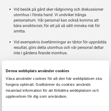
Vid besök på gård sker rådgivning och diskussioner
utomhus i första hand. Vi undviker trånga
personalrum. Vår personal kan också komma att
bära ansiktsvisir, för att på så sätt minska risk för
smitta.
Vid exempelvis överlämningar av tårtor för uppnådda
resultat, görs detta utomhus och vår personal deltar
inte i gårdens firande inomhus.
Vi rekommenderar vår personal att i möjligaste mån
utföra rådgivning på distans.
Denna webbplats använder cookies
Växa använder cookies för att den här webbplatsen ska
fungera optimalt. Godkänner du cookies används
Tidigare rekommendationer gäller fortfarande
insamlad information för att förbättra webbplatsen och
Om ni har förkylningssymptom på gård vill vi att ni kontakta oss
upplevelsen för dig som användare.
inför bokade besök. Då kan vi tillsammans diskutera hur vi kan
lägga upp besöket, och om besöket kan utföras. Vi uppmanar er
också att även fortsättningsvis: