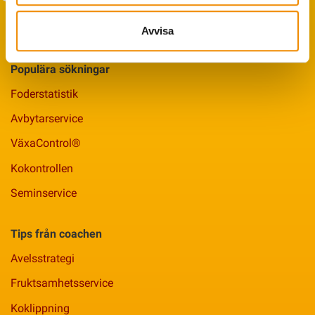
Avvisa
Populära sökningar
Foderstatistik
Avbytarservice
VäxaControl®
Kokontrollen
Seminservice
Tips från coachen
Avelsstrategi
Fruktsamhetsservice
Koklippning