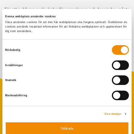
För att publicera avelsvärden för egenskapen och dess index, måste
säkerheten för period 2 vara minst 50%, baserat på minst 500
Denna webbplats använder cookies
avkommor, eller så måste tjuren ha ett officiellt avelsvärde för
Växa använder cookies för att den här webbplatsen ska fungera optimalt. Godkänner du
kalvnings- och tillväxtegenskaper.
cookies används insamlad information för att förbättra webbplatsen och upplevelsen för
dig som användare.
Senast uppdaterad: 3 november 2022
Samtyckesval
Nödvändig
Inställningar
Statistik
Marknadsföring
Populära sökningar
Visa detaljer
Foderstatistik
Avbytarservice
Tillåt alla