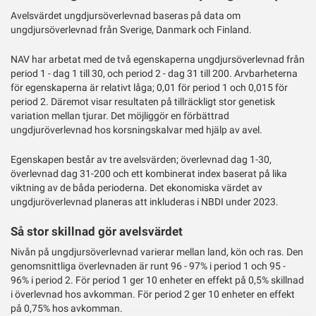
Avelsvärdet ungdjursöverlevnad baseras på data om
ungdjursöverlevnad från Sverige, Danmark och Finland.
NAV har arbetat med de två egenskaperna ungdjursöverlevnad från
period 1 - dag 1 till 30, och period 2 - dag 31 till 200. Arvbarheterna
för egenskaperna är relativt låga; 0,01 för period 1 och 0,015 för
period 2. Däremot visar resultaten på tillräckligt stor genetisk
variation mellan tjurar. Det möjliggör en förbättrad
ungdjuröverlevnad hos korsningskalvar med hjälp av avel.
Egenskapen består av tre avelsvärden; överlevnad dag 1-30,
överlevnad dag 31-200 och ett kombinerat index baserat på lika
viktning av de båda perioderna. Det ekonomiska värdet av
ungdjuröverlevnad planeras att inkluderas i NBDI under 2023.
Så stor skillnad gör avelsvärdet
Nivån på ungdjursöverlevnad varierar mellan land, kön och ras. Den
genomsnittliga överlevnaden är runt 96 - 97% i period 1 och 95 -
96% i period 2. För period 1 ger 10 enheter en effekt på 0,5% skillnad
i överlevnad hos avkomman. För period 2 ger 10 enheter en effekt
på 0,75% hos avkomman.