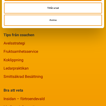
VäxaControl®
Tillåt urval
Kokontrollen
Seminservice
Avvisa
Tips från coachen
Avelsstrategi
Fruktsamhetsservice
Koklippning
Ledarpraktikan
Smittsäkrad Besättning
Bra att veta
Insidan – förtroendevald