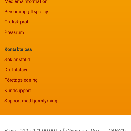
Medlemsinformation
Personuppgiftspolicy
Grafisk profil
Pressrum
Kontakta oss
Sök anställd
Driftplatser
Företagsledning
Kundsupport
Support med fjärrstyrning
Växa | 010 - 471 00 00 |
info@vxa.se
| Org. nr 769621-