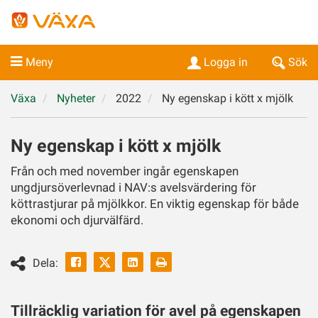
Meny
Logga in
Sök
Växa
Nyheter
2022
Ny egenskap i kött x mjölk
Ny egenskap i kött x mjölk
Från och med november ingår egenskapen
ungdjursöverlevnad i NAV:s avelsvärdering för
köttrastjurar på mjölkkor. En viktig egenskap för både
ekonomi och djurvälfärd.
Facebook
Linkedin
Skriv
Dela:
ut
Twitter
Tillräcklig variation för avel på egenskapen