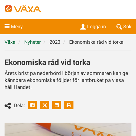
Meny
Logga in
Sök
Växa
Nyheter
2023
Ekonomiska råd vid torka
Ekonomiska råd vid torka
Årets brist på nederbörd i början av sommaren kan ge
kännbara ekonomiska följder för lantbruket på vissa
håll i landet.
Facebook
Linkedin
Skriv
Dela:
ut
Twitter