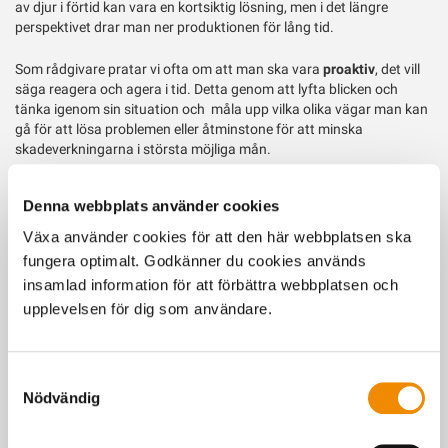
av djur i förtid kan vara en kortsiktig lösning, men i det längre
perspektivet drar man ner produktionen för lång tid.
Som rådgivare pratar vi ofta om att man ska vara
proaktiv
, det vill
säga reagera och agera i tid. Detta genom att lyfta blicken och
tänka igenom sin situation och måla upp vilka olika vägar man kan
gå för att lösa problemen eller åtminstone för att minska
skadeverkningarna i största möjliga mån.
En del i att vara proaktiv är att
kontakta sin bank och berätta om
Denna webbplats använder cookies
läget
, beskriva att man riskerar sämre resultat, om sitt behov av att
behålla sina pengar, eventuellt minska eller stoppa amorteringar
Växa använder cookies för att den här webbplatsen ska
och kanske se över möjligheterna att utöka sina krediter.
fungera optimalt. Godkänner du cookies används
insamlad information för att förbättra webbplatsen och
Det kan också vara läge att
ta kontakt med sina affärspartners,
allt
upplevelsen för dig som användare.
från foderleverantörer till slakteri med flera, för att uppdatera om
läget och få en bild av eventuella slaktköer, nya foder med mera.
Få hjälp med handlingsplanen
Samtyckesval
Nödvändig
I arbetet med att skapa sig en egen bild av läget och göra sin egen
handlingsplan finns det självklart hjälp att få! Vi inom
rådgivarkompetensen på Växa kan allt om djurproduktion,