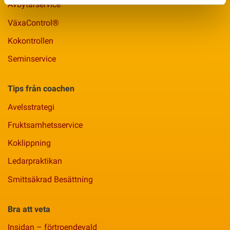
Avbytarservice
VäxaControl®
Kokontrollen
Seminservice
Tips från coachen
Avelsstrategi
Fruktsamhetsservice
Koklippning
Ledarpraktikan
Smittsäkrad Besättning
Bra att veta
Insidan – förtroendevald