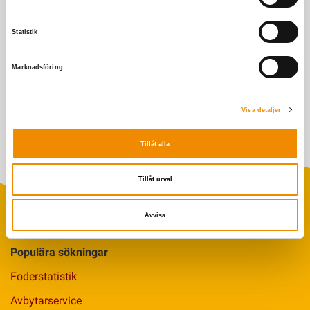
förebygga värmestressen i ditt stall och hos dina djur.
Statistik
Marknadsföring
Senast uppdaterad: 21 juni 2023
Visa detaljer
Tillåt alla
Tillåt urval
Avvisa
Populära sökningar
Foderstatistik
Avbytarservice