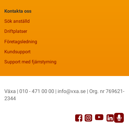
Kontakta oss
Sök anställd
Driftplatser
Företagsledning
Kundsupport
Support med fjärrstyrning
Växa | 010 - 471 00 00 |
info@vxa.se
| Org. nr 769621-
2344
YouTu
Facebook
Link
Instagram
Sp