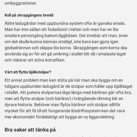
ombyggnationer.
Koll på skrapgångens bredd
Äldre ladugårdar med uppbundna system ofta är ganska smala.
Man har inte sällan ett foderbord i mitten och man har en lite
smalare persongång bakom liggbåsen. Det innebär att man, även
om det skulle kunna kännas smidigt, inte bara kan gjuta igen
gödselrännan och släppa lös korna. Skrapgången som korna ska
använda sig av för att gå omkring i stallet blir då i smalaste laget
och riskerar att störa kotrafiken.
Värt att flytta bjälkstolpar?
Ett annat problem man kan stöta på när man ska bygga om en
tidigare uppbunden ladugård är de stolpar som håller upp bjälklaget
i stallet. Att justera stolparnas läge längs med bärlinan går ofta bra,
men att flytta stolpar (och bärlinor) i tvärgående riktning blir en
dyrare historia. Behöver man flytta bärlinor och stolpar alltför
mycket för att få till ett fungerande lösdriftssystem kan det vara
mer ekonomiskt fördelaktigt att bygga en ny liggavdelning.
Bra saker att tänka på