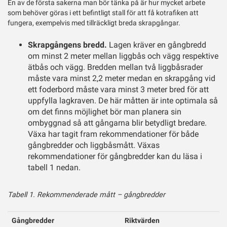
En av de första sakerna man bör tänka på är hur mycket arbete
som behöver göras i ett befintligt stall för att få kotrafiken att
fungera, exempelvis med tillräckligt breda skrapgångar.
Skrapgångens bredd.
Lagen kräver en gångbredd
om minst 2 meter mellan liggbås och vägg respektive
ätbås och vägg. Bredden mellan två liggbåsrader
måste vara minst 2,2 meter medan en skrapgång vid
ett foderbord måste vara minst 3 meter bred för att
uppfylla lagkraven. De här måtten är inte optimala så
om det finns möjlighet bör man planera sin
ombyggnad så att gångarna blir betydligt bredare.
Växa har tagit fram rekommendationer för både
gångbredder och liggbåsmått. Växas
rekommendationer för gångbredder kan du läsa i
tabell 1 nedan.
Tabell 1. Rekommenderade mått – gångbredder
Gångbredder
Riktvärden