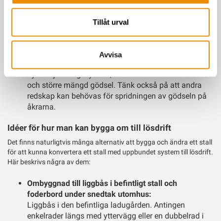
produceras än i ett uppbundet system. Gödseln blir
ofta lösare (mindre mängd strö i gödseln) och kan
Tillåt urval
behöva tas om hand på ett annat sätt än att tryckas
ut till en gödselplatta och urinbrunn. Eftersom man
kommer använda mer vatten till att spola av ytor och
Avvisa
att det kan gå åt mer vatten vid diskning om man
byter mjölkningssystem, medför det också en lösare
och större mängd gödsel. Tänk också på att andra
redskap kan behövas för spridningen av gödseln på
åkrarna.
Idéer för hur man kan bygga om till lösdrift
Det finns naturligtvis många alternativ att bygga och ändra ett stall
för att kunna konvertera ett stall med uppbundet system till lösdrift.
Här beskrivs några av dem:
Ombyggnad till liggbås i befintligt stall och
foderbord under snedtak utomhus:
Liggbås i den befintliga ladugården. Antingen
enkelrader längs med yttervägg eller en dubbelrad i