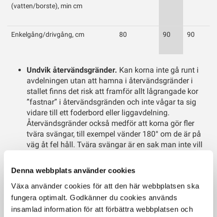
(vatten/borste), min cm
Enkelgång/drivgång, cm
80
90
90
Undvik återvändsgränder.
Kan korna inte gå runt i
avdelningen utan att hamna i återvändsgränder i
stallet finns det risk att framför allt lågrangade kor
”fastnar” i återvändsgränden och inte vågar ta sig
vidare till ett foderbord eller liggavdelning.
Återvändsgränder också medför att korna gör fler
tvära svängar, till exempel vänder 180° om de är på
väg åt fel håll. Tvära svängar är en sak man inte vill
att korna ska behöva göra i onödan.
Denna webbplats använder cookies
Undvik risken för korskontamination.
I stallet
Växa använder cookies för att den här webbplatsen ska
behöver man tänka igenom hur utfodringen ska
fungera optimalt. Godkänner du cookies används
kunna genomföras utan att man riskerar att fodret
kommer i kontakt med gödsel från korna. I ett
insamlad information för att förbättra webbplatsen och