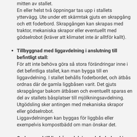
mitten av stallet.
En eller helst två öppningar tas upp i stallets
yttervägg. Ute under ett skärmtak gjuts en skrapgång
och ett foderbord. Skrapgången kan skrapas med
traktor, mekaniska skrapor eller eventuellt med
gödselrobot (kräver att klimatet inte är alltför kallt).
Tillbyggnad med liggavdelning i anslutning till
befintligt stall:
För att inte behöva göra så stora förändringar inne i
det befintliga stallet, kan man bygga till en
liggavdelning. I stallet behålls foderbordet, och ätbås
ordnas där de gamla liggbåsen varit. Det gjuts
skrapgångar bakom ätbåsen och eventuellt sparas en
del av stallets båsplatser till mjölkningsavdelning.
Utgödsling sker antingen med mekaniska skrapor
eller gödselrobot.
Liggavdelningen kan byggas för liggbås eller
exempelvis kompostbädd om man önskar det.