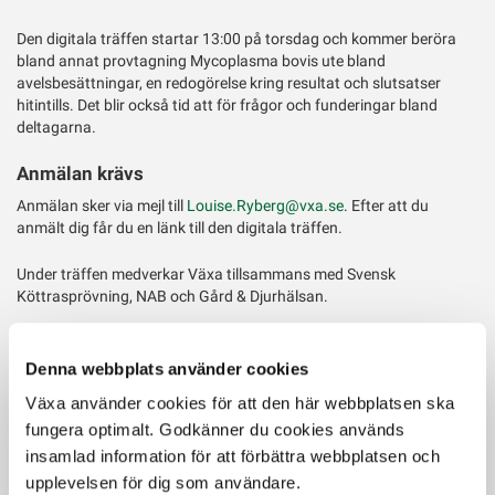
Twitter
Den digitala träffen startar 13:00 på torsdag och kommer beröra
bland annat provtagning Mycoplasma bovis ute bland
avelsbesättningar, en redogörelse kring resultat och slutsatser
hitintills. Det blir också tid att för frågor och funderingar bland
deltagarna.
Anmälan krävs
Anmälan sker via mejl till
Louise.Ryberg@vxa.se
. Efter att du
anmält dig får du en länk till den digitala träffen.
Under träffen medverkar Växa tillsammans med Svensk
Köttrasprövning, NAB och Gård & Djurhälsan.
Välkommen torsdag den 29 februari, kl. 13:00-15:00 via Microsoft
Teams!
Denna webbplats använder cookies
Växa använder cookies för att den här webbplatsen ska
Mer information om träffen.
fungera optimalt. Godkänner du cookies används
insamlad information för att förbättra webbplatsen och
Senast uppdaterad: 27 februari 2024
upplevelsen för dig som användare.