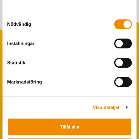
Samtyckesval
Nödvändig
Inställningar
Populära sökningar
Statistik
Foderstatistik
Avbytarservice
Marknadsföring
VäxaControl®
Kokontrollen
Visa detaljer
Seminservice
Tillåt alla
Tips från coachen