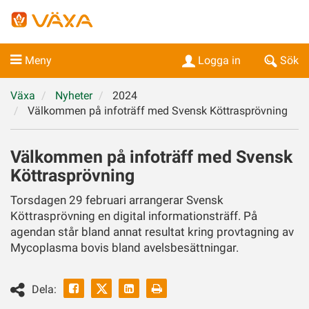
Meny
Logga in
Sök
Växa
Nyheter
2024
Välkommen på infoträff med Svensk Köttrasprövning
Välkommen på infoträff med Svensk
Köttrasprövning
Torsdagen 29 februari arrangerar Svensk
Köttrasprövning en digital informationsträff. På
agendan står bland annat resultat kring provtagning av
Mycoplasma bovis bland avelsbesättningar.
Facebook
Linkedin
Skriv
Dela:
ut