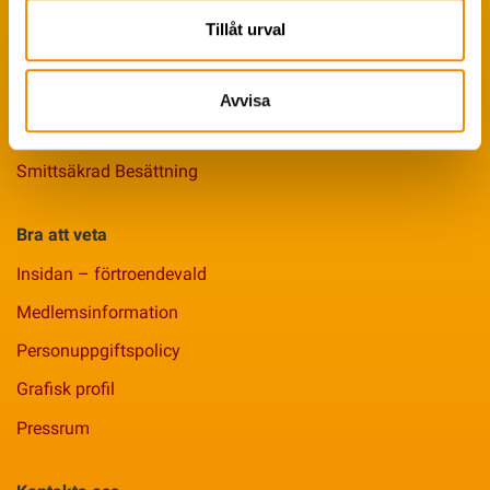
Avelsstrategi
Tillåt urval
Fruktsamhetsservice
Koklippning
Avvisa
Ledarpraktikan
Smittsäkrad Besättning
Bra att veta
Insidan – förtroendevald
Medlemsinformation
Personuppgiftspolicy
Grafisk profil
Pressrum