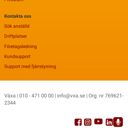
Kontakta oss
Sök anställd
Driftplatser
Företagsledning
Kundsupport
Support med fjärrstyrning
Växa | 010 - 471 00 00 |
info@vxa.se
| Org. nr 769621-
2344
YouTu
Facebook
Link
Instagram
Sp