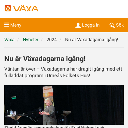
Meny
Logga in
Sök
Växa
Nyheter
2024
Nu är Växadagarna igång!
Nu är Växadagarna igång!
Väntan är över – Växadagarna har dragit igång med ett
fulladdat program i Umeås Folkets Hus!
Sigrid Agenäs, centrumledare för SustAinimal och