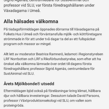
professor vid SLU, var första föredragshållaren under
Växadagarna i Umeå.
Alla hälsades välkomna
På tisdagsförmiddagen öppnades dörrarna till Växadagarna på
Folkets Hus i Umeå och förväntansfulla mjölk- och köttföretagare
strömmade in för att under två dagar ta del av ett fullspäckat
program och massor av mingel.
Allt lett av moderator Beatrice Ramnerö, ledamot i Regionstyrelsen
LRF Norrbotten och LRF:s Riksförbundsstyrelse, som efter att ha
önskat alla välkomna lämnade över ordet till dagens första
föredragshållare; professor Sigrid Agenäs, centrumledare för
SustAinimal vid SLU.
Årets Mjölkbonde® utsedd
Eftermiddagen bjöd också på föreläsningar kring klimat, hållbara
djur och hållbara investeringar. Dessutom talade David Parsons,
professor i Växtproduktionsekologi vid SLU, om vallen som
proteingröda.