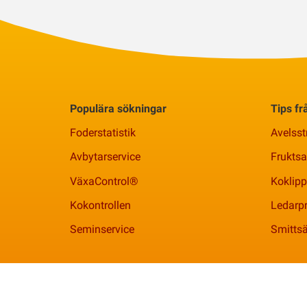
Populära sökningar
Tips f
Foderstatistik
Avelsst
Avbytarservice
Frukts
VäxaControl®
Koklipp
Kokontrollen
Ledarpr
Seminservice
Smittsä
Växa | 010 - 471 00 00 |
info@vxa.se
| Org. 