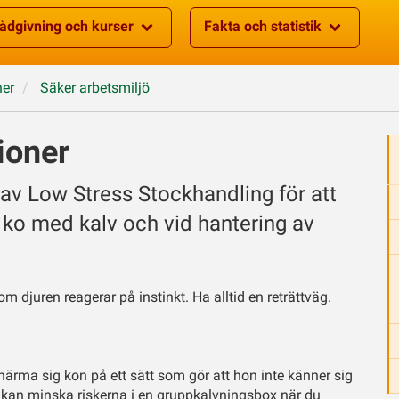
ådgivning och kurser
Fakta och statistik
ner
Säker arbetsmiljö
tioner
av Low Stress Stockhandling för att
 ko med kalv och vid hantering av
som djuren reagerar på instinkt. Ha alltid en reträttväg.
 närma sig kon på ett sätt som gör att hon inte känner sig
u kan minska riskerna i en gruppkalvningsbox när du