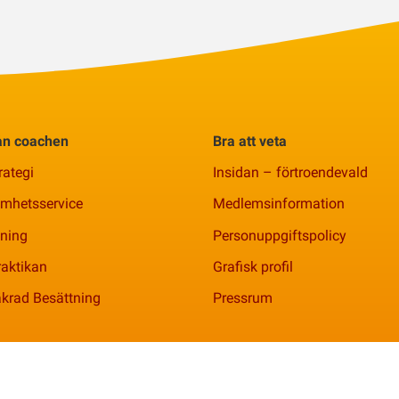
rån coachen
Bra att veta
rategi
Insidan – förtroendevald
amhetsservice
Medlemsinformation
ning
Personuppgiftspolicy
aktikan
Grafisk profil
krad Besättning
Pressrum
nr 769621-2344