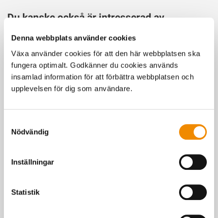
Du kanske också är intresserad av
Denna webbplats använder cookies
Växa använder cookies för att den här webbplatsen ska
fungera optimalt. Godkänner du cookies används
insamlad information för att förbättra webbplatsen och
upplevelsen för dig som användare.
Samtyckesval
Nödvändig
Djurägarsemin
Inställningar
Tillsammans med våra erfarna djurhälsoveterinärer,
husdjurstekniker och rådgivare får du en teoretisk och praktisk
intensivutbildning.
Statistik