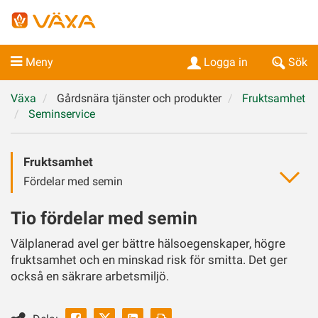
Meny
Logga in
Sök
Växa
Gårdsnära tjänster och produkter
Fruktsamhet
Seminservice
Fruktsamhet
Fördelar med semin
Tio fördelar med semin
Välplanerad avel ger bättre hälsoegenskaper, högre
fruktsamhet och en minskad risk för smitta. Det ger
också en säkrare arbetsmiljö.
Facebook
Linkedin
Skriv