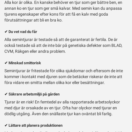
Alla kor är olika. En kanske behöver en tjur som ger bättre ben, en
annan ko en tjur som ger små kalvar. Med semin kan du anpassa
tjurens egenskaper efter kons för att få en kalv med goda
förutsättningar att bli en bra ko.
✔ Du vet vad du får
Alla semintjurar är testade så att de garanterat är fertila. De är
också testade så att de inte bär på genetiska defekter som BLAD,
CVM, Räkgen eller andra problem.
✔ Minskad smittorisk
Semintjurar är fritestade för olika sjukdomar och eftersom de inte
kommer i kontakt med djuren som de betäcker riskerar de inte att
föra vidare en smitta mellan olika kor eller besättningar.
✔ Säkrare arbetsmiljö på gården
Tjurar är en risk! En femtedel av alla rapporterade arbetsolyckor
med djur är orsakade av en tjur. Ofta har olyckor med tjurar en
dödlig utgång. Även den snällaste tjur kan oväntat bli farlig.
✔ Lättare att planera produktionen