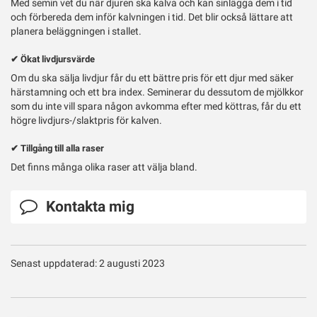
Med semin vet du när djuren ska kalva och kan sinlägga dem i tid
och förbereda dem inför kalvningen i tid. Det blir också lättare att
planera beläggningen i stallet.
✔ Ökat livdjursvärde
Om du ska sälja livdjur får du ett bättre pris för ett djur med säker
härstamning och ett bra index. Seminerar du dessutom de mjölkkor
som du inte vill spara någon avkomma efter med köttras, får du ett
högre livdjurs-/slaktpris för kalven.
✔ Tillgång till alla raser
Det finns många olika raser att välja bland.
Kontakta mig
Senast uppdaterad: 2 augusti 2023