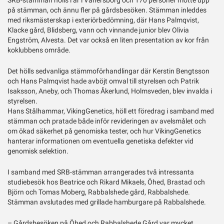
SRB-stämman hölls i år i Vänersborg och 170 personer mötte upp
på stämman, och ännu fler på gårdsbesöken. Stämman inleddes
med riksmästerskap i exteriörbedömning, där Hans Palmqvist,
Klacke gård, Blidsberg, vann och vinnande junior blev Olivia
Engström, Alvesta. Det var också en liten presentation av kor från
koklubbens område.
Det hölls sedvanliga stämmoförhandlingar där Kerstin Bengtsson
och Hans Palmqvist hade avböjt omval till styrelsen och Patrik
Isaksson, Aneby, och Thomas Åkerlund, Holmsveden, blev invalda i
styrelsen.
Hans Stålhammar, VikingGenetics, höll ett föredrag i samband med
stämman och pratade både inför revideringen av avelsmålet och
om ökad säkerhet på genomiska tester, och hur VikingGenetics
hanterar informationen om eventuella genetiska defekter vid
genomisk selektion.
I samband med SRB-stämman arrangerades två intressanta
studiebesök hos Beatrice och Rikard Mikaels, Öhed, Brastad och
Björn och Tomas Moberg, Rabbalshede gård, Rabbalshede.
Stämman avslutades med grillade hamburgare på Rabbalshede.
– Gårdsbesöken på Öhed och Rabbalshede Gård var mycket