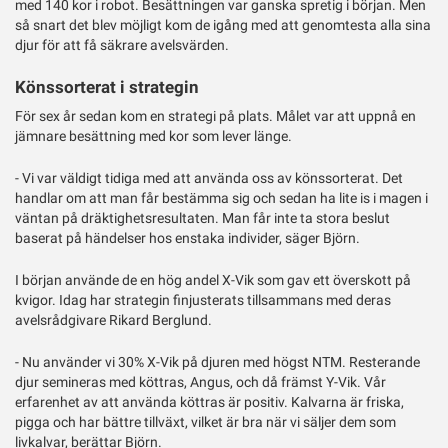
med 140 kor i robot. Besättningen var ganska spretig i början. Men
så snart det blev möjligt kom de igång med att genomtesta alla sina
djur för att få säkrare avelsvärden.
Könssorterat i strategin
För sex år sedan kom en strategi på plats. Målet var att uppnå en
jämnare besättning med kor som lever länge.
- Vi var väldigt tidiga med att använda oss av könssorterat. Det
handlar om att man får bestämma sig och sedan ha lite is i magen i
väntan på dräktighetsresultaten. Man får inte ta stora beslut
baserat på händelser hos enstaka individer, säger Björn.
I början använde de en hög andel X-Vik som gav ett överskott på
kvigor. Idag har strategin finjusterats tillsammans med deras
avelsrådgivare Rikard Berglund.
- Nu använder vi 30% X-Vik på djuren med högst NTM. Resterande
djur semineras med köttras, Angus, och då främst Y-Vik. Vår
erfarenhet av att använda köttras är positiv. Kalvarna är friska,
pigga och har bättre tillväxt, vilket är bra när vi säljer dem som
livkalvar, berättar Björn.