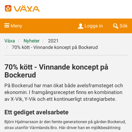
Meny
Logga in
Sök
Växa
Nyheter
2021
70% kött - Vinnande koncept på Bockerud
70% kött - Vinnande koncept på
Bockerud
På Bockerud har man ökat både avelsframsteget och
ekonomin. I framgångsreceptet finns en kombination
av X-Vik, Y-Vik och ett kontinuerligt strategiarbete.
Ett gediget avelsarbete
Björn Hjalmarsson är den femte generationen på gården Bockerud,
strax utanför Värmlands Bro. Här driver han en mjölkbesättning