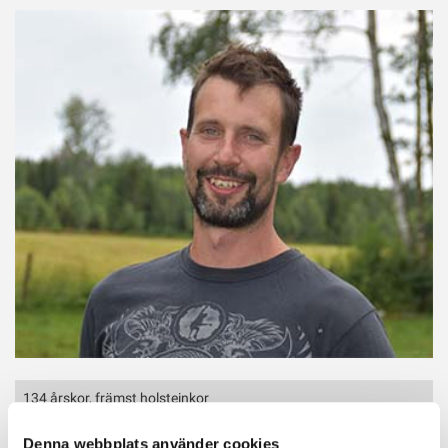
134 årskor, främst holsteinkor
AMS
11 927 kg ECM
Denna webbplats använder cookies