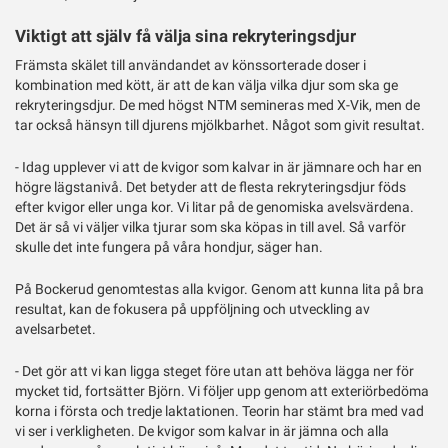
Viktigt att själv få välja sina rekryteringsdjur
Främsta skälet till användandet av könssorterade doser i
kombination med kött, är att de kan välja vilka djur som ska ge
rekryteringsdjur. De med högst NTM semineras med X-Vik, men de
tar också hänsyn till djurens mjölkbarhet. Något som givit resultat.
- Idag upplever vi att de kvigor som kalvar in är jämnare och har en
högre lägstanivå. Det betyder att de flesta rekryteringsdjur föds
efter kvigor eller unga kor. Vi litar på de genomiska avelsvärdena.
Det är så vi väljer vilka tjurar som ska köpas in till avel. Så varför
skulle det inte fungera på våra hondjur, säger han.
På Bockerud genomtestas alla kvigor. Genom att kunna lita på bra
resultat, kan de fokusera på uppföljning och utveckling av
avelsarbetet.
- Det gör att vi kan ligga steget före utan att behöva lägga ner för
mycket tid, fortsätter Björn. Vi följer upp genom att exteriörbedöma
korna i första och tredje laktationen. Teorin har stämt bra med vad
vi ser i verkligheten. De kvigor som kalvar in är jämna och alla