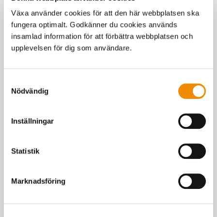
4,2% fett
Växa använder cookies för att den här webbplatsen ska
3,5% protein
RE: 40%
fungera optimalt. Godkänner du cookies används
Inkalvningsålder: 24 månader
insamlad information för att förbättra webbplatsen och
Utgångna förstakalvare: 10%
upplevelsen för dig som användare.
Rekrytering: 30%
Produktionsår 2022
Samtyckesval
Nödvändig
Inställningar
Statistik
Du kanske också är intresserad av
Marknadsföring