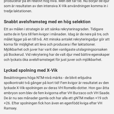
producerar på en relativt hög nivå. Men det tar tid. Nu börjar de djur
som är resultaten av den intensiva X-Vik användningen komma in i
tredje laktationen.
Snabbt avelsframsteg med en hög selektion
Ett av målen i strategin är att sänka rekryterinsgraden. Tidigare
satte de in fyra till fem kvigor i månaden. Idag är de nere på tre, och
målet ligger på en till två. Att minska antalet rekryteringsdjur gör att
korna får möjlighet att leva och producera i fler laktationer.
Mjölkbarhet och juver har varit den vanligaste utslagningsorsaken
på Bockerud. Vid rekrytering har de valt djur med bättre egenskaper
och lyckats öka avelsframsteget för just juver och mjölkbarhet.
Lyckad spolning med X-Vik
Besättningens höga NTM-nivå märks - de blivit erbjudna
spolkontrakt två gånger på kort tid! Fem kvigor är resultatet av den
lyckade X-Vik-spolningen av deras VH Romello-dotter. Hon gav åtta
embryon som blev de fem kvigorna efter VH Burzaco och VH Saade.
De är nu sex månader gamla och har alla ett gNTM mellan +19 och
+26. Efter spolningen fick hon även en egenfödd kviga efter VH
Ramsey.