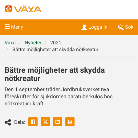
Meny
Logga in
Sök
Växa
Nyheter
2021
Bättre möjligheter att skydda nötkreatur
Bättre möjligheter att skydda
nötkreatur
Den 1 september träder Jordbruksverket nya
föreskrifter för sjukdomen paratuberkulos hos
nötkreatur i kraft.
Facebook
Linkedin
Skriv
Dela:
ut
Twitter