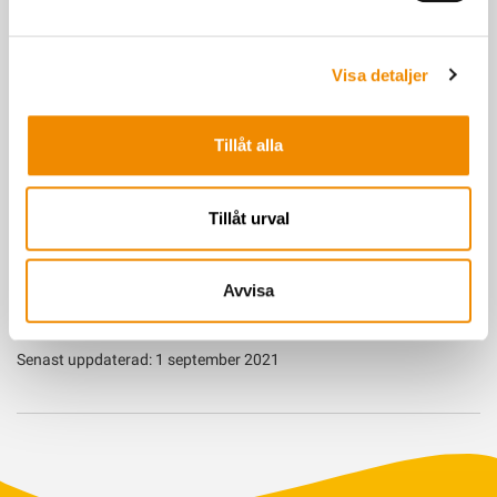
Visa detaljer
Djurhälsostrategi
Tillåt alla
Du får en helhetstjänst för djurhälsa där du, din personal och
våra rådgivare tillsammans jobbar strategiskt för friska djur
Tillåt urval
och en störningsfri djurhållning.
Avvisa
Senast uppdaterad: 1 september 2021