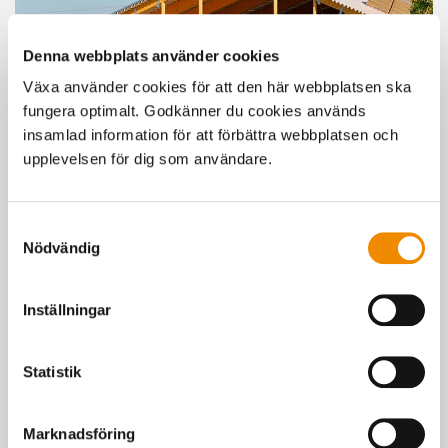
Denna webbplats använder cookies
Växa använder cookies för att den här webbplatsen ska
fungera optimalt. Godkänner du cookies används
insamlad information för att förbättra webbplatsen och
Smittskyddssamråd
upplevelsen för dig som användare.
Att bygga är en stor investering i sig och därför bör man bygga
stallar som håller kostsamma sjukdomar borta. Vid ett
smittskyddsråd kan du tillsammans med en erfaren veterinär
Samtyckesval
utforma en smittsäkrad och hygienisk stallmiljö.
Nödvändig
Inställningar
Statistik
Marknadsföring