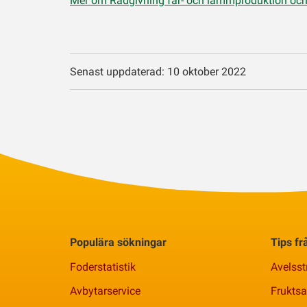
Mer om Rådgivning får- och lammproduktion och k
Senast uppdaterad: 10 oktober 2022
Populära sökningar
Tips f
Foderstatistik
Avelsst
Avbytarservice
Frukts