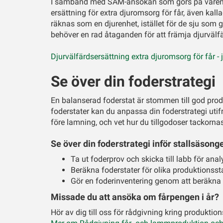
I samband med SAM-ansökan som görs på våren,
ersättning för extra djuromsorg för får, även ka
räknas som en djurenhet, istället för de sju som g
behöver en rad åtaganden för att främja djurvälf
Djurvälfärdsersättning extra djuromsorg för får - 
Se över din foderstrategi
En balanserad foderstat är stommen till god prod
foderstater kan du anpassa din foderstrategi utifr
före lamning, och vet hur du tillgodoser tackorna
Se över din foderstrategi inför stallsäso
Ta ut foderprov och skicka till labb för ana
Beräkna foderstater för olika produktionssta
Gör en foderinventering genom att beräkna 
Missade du att ansöka om fårpengen i år?
Hör av dig till oss för rådgivning kring produkt