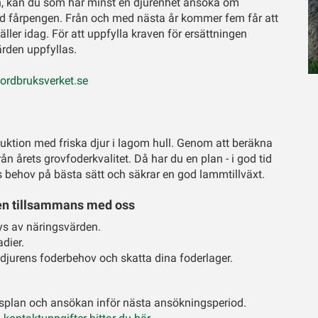
 kan du som har minst en djurenhet ansöka om
llad fårpengen. Från och med nästa år kommer fem får att
äller idag. För att uppfylla kraven för ersättningen
ärden uppfyllas.
jordbruksverket.se
uktion med friska djur i lagom hull. Genom att beräkna
ån årets grovfoderkvalitet. Då har du en plan - i god tid
s behov på bästa sätt och säkrar en god lammtillväxt.
ngen tillsammans med oss
lys av näringsvärden.
dier.
djurens foderbehov och skatta dina foderlager.
ionsplan och ansökan inför nästa ansökningsperiod.