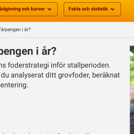
ådgivning och kurser
Fakta och statistik
årpengen i år?
pengen i år?
s foderstrategi inför stallperioden.
u analyserat ditt grovfoder, beräknat
entering.