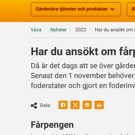
Gårdsnära tjänster och produkter
R
Växa
Nyheter
2022
Har du ansökt om f
Har du ansökt om får
Då är det dags att se över gården
Senast den 1 november behöver d
foderstater och gjort en foderinv
Facebook
Linkedin
Skriv
Dela:
ut
Twitter
Fårpengen