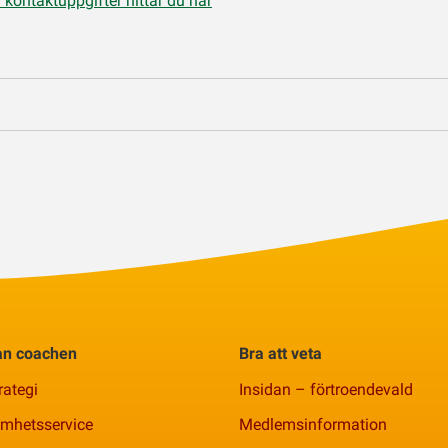
ontaktuppgifter hittar du här
rån coachen
Bra att veta
rategi
Insidan – förtroendevald
amhetsservice
Medlemsinformation