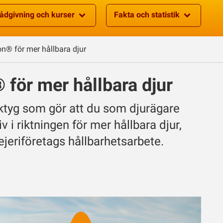
ådgivning och kurser
Fakta och statistik
® för mer hållbara djur
ör mer hållbara djur
tyg som gör att du som djurägare
 i riktningen för mer hållbara djur,
eriföretags hållbarhetsarbete.