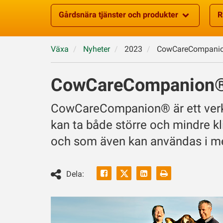
Gårdsnära tjänster och produkter
R
Växa
Nyheter
2023
CowCareCompanion
CowCareCompanion® f
CowCareCompanion® är ett verk
kan ta både större och mindre kliv
och som även kan användas i mej
Facebook
Linkedin
Skriv
Dela:
ut
Twitter