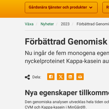
Gårdsnära tjänster och produkter
R
Växa
Nyheter
2023
Förbättrad Genomi
Förbättrad Genomisk
Nu ingår de fem monogena eg
nyckelproteinet Kappa-kasein au
Facebook
Linkedin
Skriv
Dela:
ut
Twitter
Nya egenskaper tillkomme
Den genomiska analysen utvecklas hela tiden oc
CVM och Kappa-kasein i MinGård®.