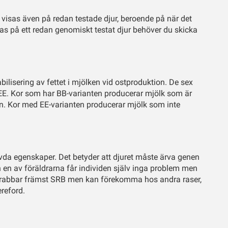
visas även på redan testade djur, beroende på när det
sas på ett redan genomiskt testat djur behöver du skicka
bilisering av fettet i mjölken vid ostproduktion. De sex
, EE. Kor som har BB-varianten producerar mjölk som är
on. Kor med EE-varianten producerar mjölk som inte
.
da egenskaper. Det betyder att djuret måste ärva genen
 en av föräldrarna får individen själv inga problem men
drabbar främst SRB men kan förekomma hos andra raser,
reford.