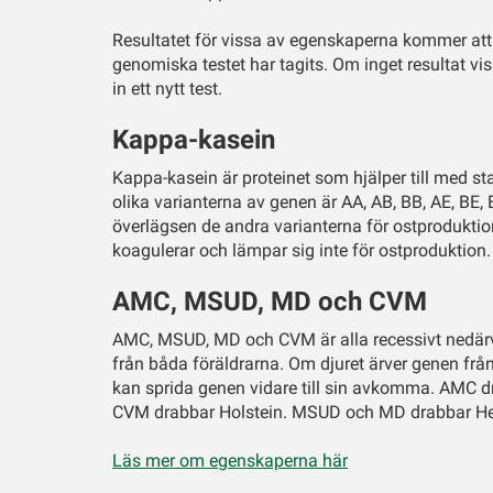
Resultatet för vissa av egenskaperna kommer att 
genomiska testet har tagits. Om inget resultat vi
in ett nytt test.
Kappa-kasein
Kappa-kasein är proteinet som hjälper till med sta
olika varianterna av genen är AA, AB, BB, AE, BE
överlägsen de andra varianterna för ostprodukti
koagulerar och lämpar sig inte för ostproduktion
AMC, MSUD, MD och CVM
AMC, MSUD, MD och CVM är alla recessivt nedärv
från båda föräldrarna. Om djuret ärver genen från
kan sprida genen vidare till sin avkomma. AMC 
CVM drabbar Holstein. MSUD och MD drabbar He
Läs mer om egenskaperna här