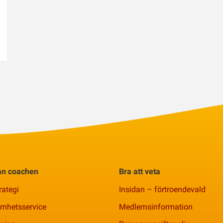
rån coachen
Bra att veta
rategi
Insidan – förtroendevald
amhetsservice
Medlemsinformation