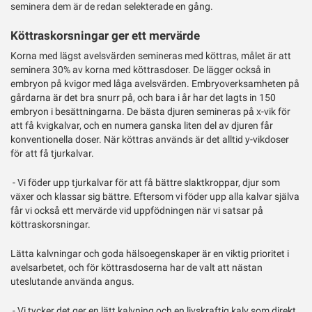
seminera dem är de redan selekterade en gång.
Köttraskorsningar ger ett mervärde
Korna med lägst avelsvärden semineras med köttras, målet är att
seminera 30% av korna med köttrasdoser. De lägger också in
embryon på kvigor med låga avelsvärden. Embryoverksamheten på
gårdarna är det bra snurr på, och bara i år har det lagts in 150
embryon i besättningarna. De bästa djuren semineras på x-vik för
att få kvigkalvar, och en numera ganska liten del av djuren får
konventionella doser. När köttras används är det alltid y-vikdoser
för att få tjurkalvar.
- Vi föder upp tjurkalvar för att få bättre slaktkroppar, djur som
växer och klassar sig bättre. Eftersom vi föder upp alla kalvar själva
får vi också ett mervärde vid uppfödningen när vi satsar på
köttraskorsningar.
Lätta kalvningar och goda hälsoegenskaper är en viktig prioritet i
avelsarbetet, och för köttrasdoserna har de valt att nästan
uteslutande använda angus.
- Vi tycker det ger en lätt kalvning och en livskraftig kalv som direkt