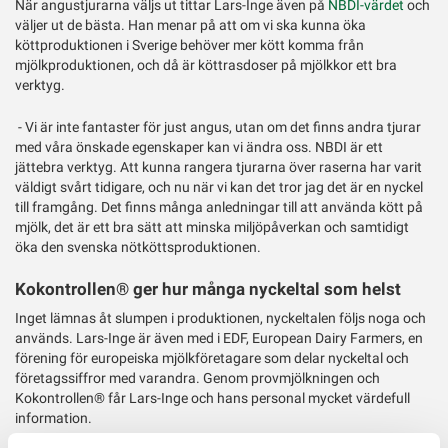
När angustjurarna väljs ut tittar Lars-Inge även på
NBDI-värdet
och
väljer ut de bästa. Han menar på att om vi ska kunna öka
köttproduktionen i Sverige behöver mer kött komma från
mjölkproduktionen, och då är köttrasdoser på mjölkkor ett bra
verktyg.
- Vi är inte fantaster för just angus, utan om det finns andra tjurar
med våra önskade egenskaper kan vi ändra oss. NBDI är ett
jättebra verktyg. Att kunna rangera tjurarna över raserna har varit
väldigt svårt tidigare, och nu när vi kan det tror jag det är en nyckel
till framgång. Det finns många anledningar till att använda kött på
mjölk, det är ett bra sätt att minska miljöpåverkan och samtidigt
öka den svenska nötköttsproduktionen.
Kokontrollen® ger hur många nyckeltal som helst
Inget lämnas åt slumpen i produktionen, nyckeltalen följs noga och
används. Lars-Inge är även med i EDF, European Dairy Farmers, en
förening för europeiska mjölkföretagare som delar nyckeltal och
företagssiffror med varandra. Genom provmjölkningen och
Kokontrollen® får Lars-Inge och hans personal mycket värdefull
information.