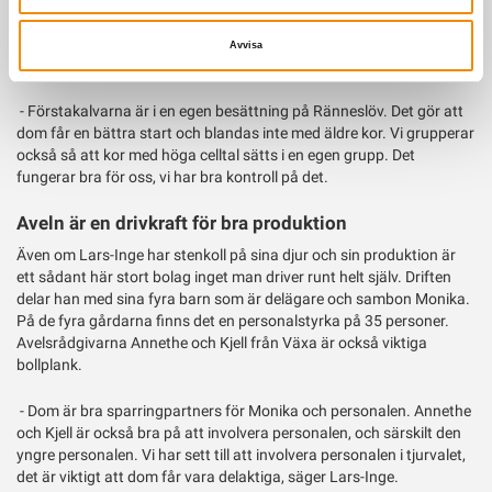
För att få kontroll på läget grupperar de mjölkkorna på gårdarna,
vilket Lars-Inge också tror är en bidragande faktor i
Avvisa
juverhälsoarbetet.
- Förstakalvarna är i en egen besättning på Ränneslöv. Det gör att
dom får en bättra start och blandas inte med äldre kor. Vi grupperar
också så att kor med höga celltal sätts i en egen grupp. Det
fungerar bra för oss, vi har bra kontroll på det.
Aveln är en drivkraft för bra produktion
Även om Lars-Inge har stenkoll på sina djur och sin produktion är
ett sådant här stort bolag inget man driver runt helt själv. Driften
delar han med sina fyra barn som är delägare och sambon Monika.
På de fyra gårdarna finns det en personalstyrka på 35 personer.
Avelsrådgivarna Annethe och Kjell från Växa är också viktiga
bollplank.
- Dom är bra sparringpartners för Monika och personalen. Annethe
och Kjell är också bra på att involvera personalen, och särskilt den
yngre personalen. Vi har sett till att involvera personalen i tjurvalet,
det är viktigt att dom får vara delaktiga, säger Lars-Inge.