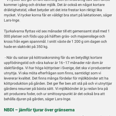
kommer i gång och dricker mjölk. Det är också en något kortare
dräktighetstid, vilket betyder att det inte frestar kon riktigt lika
mycket. Vi tycker korna får en väldigt bra start på laktationen, säger
Lars-Inge.
Tjurkalvarna flyttas vid sex månader till ett gemensamt stall med 1
000 platser och föds upp på hälften gräs- och majsensilage och
kross från egen spannmål. I snitt växte de 1 200 g om dagen och
hade en slaktvikt på 350 kg.
- När du satsar på köttraskorsning får du en betydligt kortare
uppfödningstid och våra kalvar är 16–17 månader när dom är
slaktfärdiga. Vi har höga köttpriser i Sverige, det ska vi producenter
utnyttja. Vi ska möta efterfrågan som finns, samtidigt som vi
levererar kvalitet. Det finns många fördelar för mjölkbönder att ha
köttproduktion på gården. Det ger fler ben att stå på och vi utnyttjar
gårdens resurser på bästa sätt. Vi mjölkbönder är ju redan bra på
att producera foder, och ur smittosynpunkt är det också bra att
behålla djuren på gården, säger Lars-Inge.
NBDI – jämför tjurar över gränserna