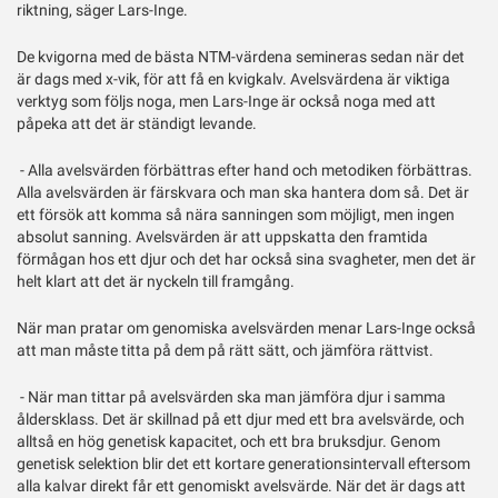
riktning, säger Lars-Inge.
De kvigorna med de bästa NTM-värdena semineras sedan när det
är dags med x-vik, för att få en kvigkalv. Avelsvärdena är viktiga
verktyg som följs noga, men Lars-Inge är också noga med att
påpeka att det är ständigt levande.
- Alla avelsvärden förbättras efter hand och metodiken förbättras.
Alla avelsvärden är färskvara och man ska hantera dom så. Det är
ett försök att komma så nära sanningen som möjligt, men ingen
absolut sanning. Avelsvärden är att uppskatta den framtida
förmågan hos ett djur och det har också sina svagheter, men det är
helt klart att det är nyckeln till framgång.
När man pratar om genomiska avelsvärden menar Lars-Inge också
att man måste titta på dem på rätt sätt, och jämföra rättvist.
- När man tittar på avelsvärden ska man jämföra djur i samma
åldersklass. Det är skillnad på ett djur med ett bra avelsvärde, och
alltså en hög genetisk kapacitet, och ett bra bruksdjur. Genom
genetisk selektion blir det ett kortare generationsintervall eftersom
alla kalvar direkt får ett genomiskt avelsvärde. När det är dags att