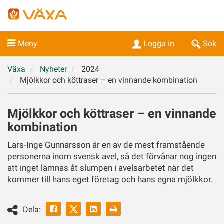
Meny
Logga in
Sök
Växa
Nyheter
2024
Mjölkkor och köttraser – en vinnande kombination
Mjölkkor och köttraser – en vinnande
kombination
Lars-Inge Gunnarsson är en av de mest framstående
personerna inom svensk avel, så det förvånar nog ingen
att inget lämnas åt slumpen i avelsarbetet när det
kommer till hans eget företag och hans egna mjölkkor.
Facebook
Linkedin
Skriv
Dela:
ut