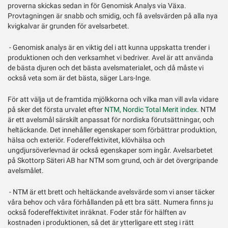
proverna skickas sedan in för Genomisk Analys via Växa.
Provtagningen är snabb och smidig, och få avelsvärden på alla nya
kvigkalvar är grunden för avelsarbetet.
- Genomisk analys är en viktig del i att kunna uppskatta trender i
produktionen och den verksamhet vi bedriver. Avel är att använda
de bästa djuren och det bästa avelsmaterialet, och då måste vi
också veta som är det bästa, säger Lars-Inge.
För att välja ut de framtida mjölkkorna och vilka man vill avla vidare
på sker det första urvalet efter
NTM, Nordic Total Merit index.
NTM
är ett avelsmål särskilt anpassat för nordiska förutsättningar, och
heltäckande. Det innehåller egenskaper som förbättrar produktion,
hälsa och exteriör. Fodereffektivitet, klövhälsa och
ungdjursöverlevnad är också egenskaper som ingår. Avelsarbetet
på Skottorp Säteri AB har NTM som grund, och är det övergripande
avelsmålet.
- NTM är ett brett och heltäckande avelsvärde som vi anser täcker
våra behov och våra förhållanden på ett bra sätt. Numera finns ju
också fodereffektivitet inräknat. Foder står för hälften av
kostnaden i produktionen, så det är ytterligare ett steg i rätt