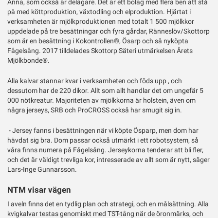
Anna, som också är delägare. Det är ett bolag med flera ben att stå
på med köttproduktion, växtodling och elproduktion. Hjärtat i
verksamheten är mjölkproduktionen med totalt 1 500 mjölkkor
uppdelade på tre besättningar och fyra gårdar, Ränneslöv/Skottorp
som är en besättning i Kokontrollen®, Ösarp och så nyköpta
Fågelsång. 2017 tilldelades Skottorp Säteri utmärkelsen Årets
Mjölkbonde®.
Alla kalvar stannar kvar i verksamheten och föds upp , och
dessutom har de 220 dikor. Allt som allt handlar det om ungefär 5
000 nötkreatur. Majoriteten av mjölkkorna är holstein, även om
några jerseys, SRB och ProCROSS också har smugit sig in.
- Jersey fanns i besättningen när vi köpte Ösparp, men dom har
hävdat sig bra. Dom passar också utmärkt i ett robotsystem, så
våra finns numera på Fågelsång. Jerseykorna tenderar att bli fler,
och det är väldigt trevliga kor, intresserade av allt som är nytt, säger
Lars-Inge Gunnarsson.
NTM visar vägen
I aveln finns det en tydlig plan och strategi, och en målsättning. Alla
kvigkalvar testas genomiskt med TST-tång när de öronmärks, och