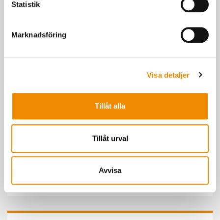
Statistik
Kokontrollen®
Marknadsföring
Prata med oss om Kokontroll, Produktion och Härstamning
samt KAP, eller få svar på dina frågor om rättning av
kokontrolluppgifter och CDB.
Visa detaljer
Tillåt alla
Rådgivning
Tillåt urval
Här får du svar på frågor om mjölkkvalitet, foder, växtodling,
bygg, affärsutveckling och ledarskap.
Avvisa