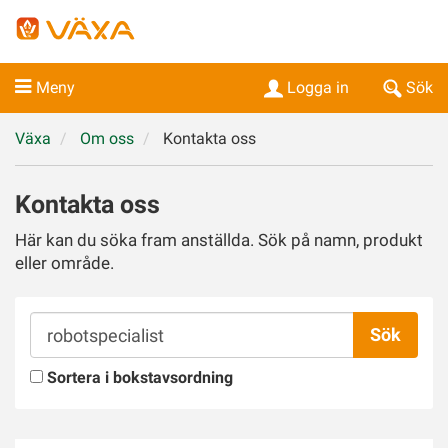
Meny
Logga in
Sök
Växa
Om oss
Kontakta oss
Kontakta oss
Här kan du söka fram anställda. Sök på namn, produkt
eller område.
Sök
Sök
kontakt
Sortera i bokstavsordning