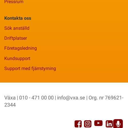
Pressrum
Kontakta oss
Sök anställd
Driftplatser
Företagsledning
Kundsupport
Support med fjärrstyrning
Växa | 010 - 471 00 00 |
info@vxa.se
| Org. nr 769621-
2344
YouTu
Facebook
Link
Instagram
Sp