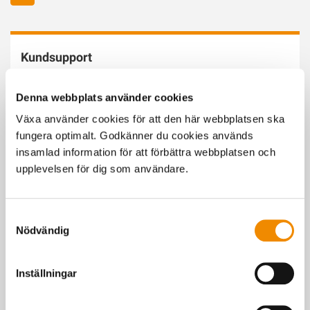
Kundsupport
Här får du hjälp med teknisk support av Växas PC-program,
MinGård och Min Sida.
Denna webbplats använder cookies
Växa använder cookies för att den här webbplatsen ska
fungera optimalt. Godkänner du cookies används
insamlad information för att förbättra webbplatsen och
upplevelsen för dig som användare.
Medlems- och fakturafrågor
Samtyckesval
Är du intresserad av e-faktura eller pdf-faktura? Här kan du få
Nödvändig
svar på dina frågor kring medlemsskap, fakturor och
leverantörsfakturor.
Inställningar