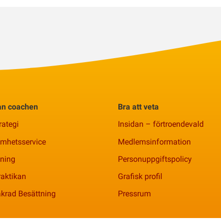
rån coachen
Bra att veta
rategi
Insidan – förtroendevald
amhetsservice
Medlemsinformation
ning
Personuppgiftspolicy
aktikan
Grafisk profil
krad Besättning
Pressrum