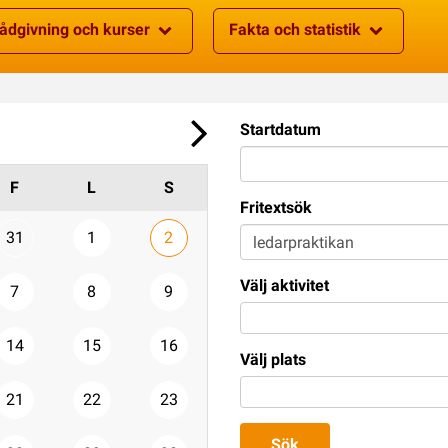
ådgivning och kurser
Fakta och statistik
Startdatum
F
L
S
Fritextsök
31
1
2
Välj aktivitet
7
8
9
14
15
16
Välj plats
21
22
23
Sök