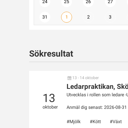
24
25
26
27
31
1
2
3
Sökresultat
13 - 14 oktober
Ledarpraktikan, Sk
13
Utvecklas i rollen som ledare -
oktober
Anmäl dig senast: 2026-08-31
Mjölk
Kött
Växt