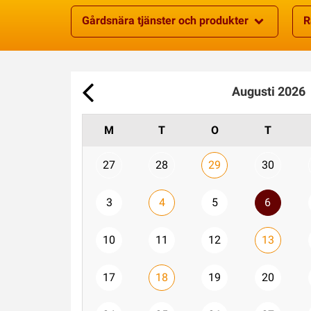
Gårdsnära tjänster och produkter
R
Augusti
2026
M
T
O
T
27
28
29
30
3
4
5
6
10
11
12
13
17
18
19
20