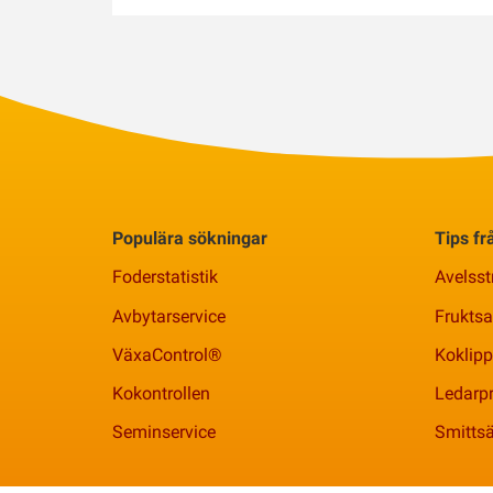
Populära sökningar
Tips f
Foderstatistik
Avelsst
Avbytarservice
Frukts
VäxaControl®
Koklipp
Kokontrollen
Ledarpr
Seminservice
Smittsä