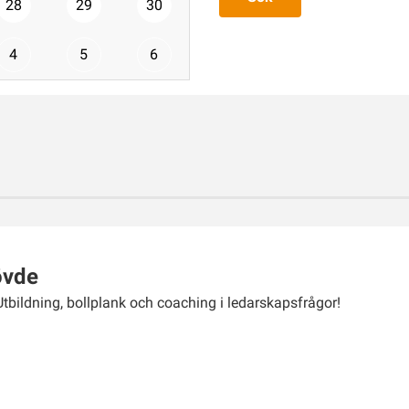
28
29
30
4
5
6
övde
Utbildning, bollplank och coaching i ledarskapsfrågor!