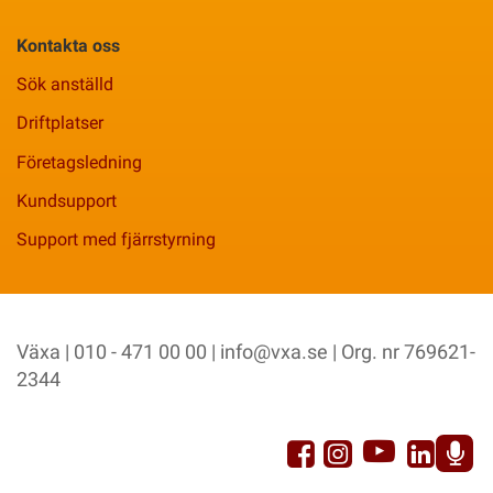
Kontakta oss
Sök anställd
Driftplatser
Företagsledning
Kundsupport
Support med fjärrstyrning
Växa | 010 - 471 00 00 |
info@vxa.se
| Org. nr 769621-
2344
YouTu
Facebook
Link
Instagram
Sp