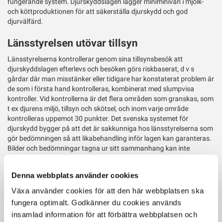
fungerande system. Djurskyddslagen lägger miniminivån i mjölk-
och köttproduktionen för att säkerställa djurskydd och god
djurvälfärd.
Länsstyrelsen utövar tillsyn
Länsstyrelserna kontrollerar genom sina tillsynsbesök att
djurskyddslagen efterlevs och besöken görs riskbaserat, d v s
gårdar där man misstänker eller tidigare har konstaterat problem är
de som i första hand kontrolleras, kombinerat med slumpvisa
kontroller. Vid kontrollerna är det flera områden som granskas, som
t ex djurens miljö, tillsyn och skötsel, och inom varje område
kontrolleras uppemot 30 punkter. Det svenska systemet för
djurskydd bygger på att det är sakkunniga hos länsstyrelserna som
gör bedömningen så att likabehandling inför lagen kan garanteras.
Bilder och bedömningar tagna ur sitt sammanhang kan inte
användas för att bedöma djurskyddet.
Denna webbplats använder cookies
Vid Länsstyrelsernas kontroller kan besöket leda till olika
bedömningar: ingen anmärkning, brister som djurägaren själv får i
Växa använder cookies för att den här webbplatsen ska
uppdrag att rätta till eller brister som ska rättas till och sedan i
fungera optimalt. Godkänner du cookies används
efterkontroll godkännas av Länsstyrelsen. Djurskyddslagen ska
insamlad information för att förbättra webbplatsen och
verka förebyggande och påpekande om brister behöver inte