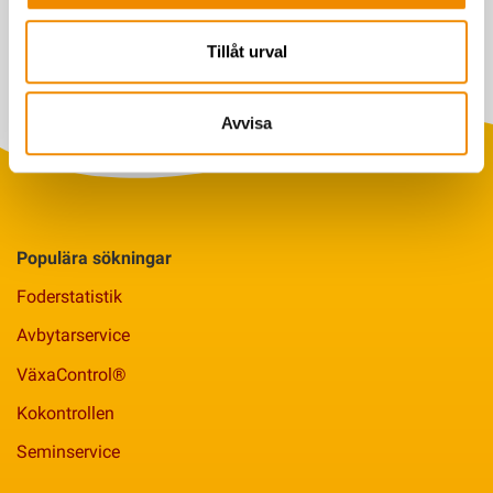
säkerhet för våra djur och för en trygg livsmedelsproduktion till oss
konsumenter. Samverkan mellan myndigheter, organisationer och
Tillåt urval
lantbrukare ger säkra råvaror för högkvalitativa livsmedel och en
svensk djurvälfärd i världsklass.
Avvisa
Populära sökningar
Foderstatistik
Avbytarservice
VäxaControl®
Kokontrollen
Seminservice