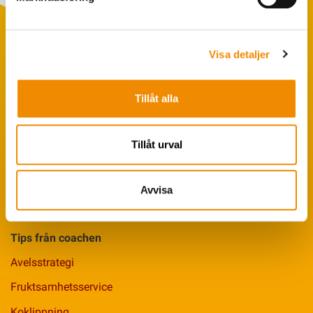
Visa detaljer
Populära sökningar
Foderstatistik
Tillåt alla
Avbytarservice
Tillåt urval
VäxaControl®
Kokontrollen
Avvisa
Seminservice
Tips från coachen
Avelsstrategi
Fruktsamhetsservice
Koklippning