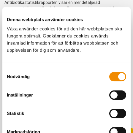
Antibiotikastatistikrapporten visar en mer detaljerad
sammanställning gällande behandling av mjölkkornas sjukdomar,
vilka antimikrobiella substanser som används generellt, men också
Denna webbplats använder cookies
specifikt för vissa sjukdomar såsom mastit och klöv- och
bensjukdomar. Det finns information hur många kor per län som
Växa använder cookies för att den här webbplatsen ska
behandlas varje år.
fungera optimalt. Godkänner du cookies används
insamlad information för att förbättra webbplatsen och
Djurhälso- och antibiotikastatistik
upplevelsen för dig som användare.
Samtyckesval
Nödvändig
Kontakta mig
Inställningar
Senast uppdaterad: 7 mars 2025
Statistik
Marknadsföring