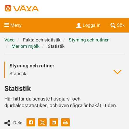
Meny
Logga in
Sök
Växa
Fakta och statistik
Styrning och rutiner
Mer om mjölk
Statistik
Styrning och rutiner
Statistik
Statistik
Här hittar du senaste husdjurs- och
djurhälsostatistiken, och även några år bakåt i tiden.
Facebook
Linkedin
Skriv
Dela: