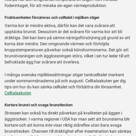
foderintaget, för att minska sin egen värmeproduktion.
Fruktsamheten försämras och celltalet i mjölken stiger
Varma kor är mindre aktiva, därför kan det vara svårare att
upptäcka brunst. Dessutom är det svårare för varma kor att bli
dräktiga. Det kan bero på sämre näringsförsörjning på grund av att
korna äter mindre. Den omgivande värmen och förhöjda
kroppstemperaturen påverkar också könshormonerna. Det gör att
brunstvisningen och ägglossningen störs, vilket i sin tur leder till att
befruktade ägg har svårare att överleva.
I många svenska mjölkbesättningar stiger tankcelltalet markant
under sommarmånaderna juli och augusti. Celltalsakuten ger dig
tips om hur du kan sänka celltalet och förbättra din lönsamhet.
Celltalsakuten
Kortare brunst och svaga brunsttecken
Stressen kan också ha direkt påverkan på kvaliteten på äggen i
äggstocken. I varma regioner i USA har man sett att brunsterna blir
kortare och att korna inte visar riktig ståreflex utan bara svaga
brunsttecken. Chansen till dräktighet efter insemination kan sänkas