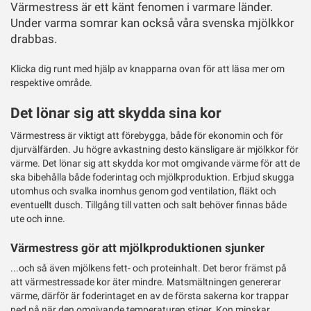
Värmestress är ett känt fenomen i varmare länder.
Under varma somrar kan också våra svenska mjölkkor
drabbas.
Klicka dig runt med hjälp av knapparna ovan för att läsa mer om
respektive område.
Det lönar sig att skydda sina kor
Värmestress är viktigt att förebygga, både för ekonomin och för
djurvälfärden. Ju högre avkastning desto känsligare är mjölkkor för
värme. Det lönar sig att skydda kor mot omgivande värme för att de
ska bibehålla både foderintag och mjölkproduktion. Erbjud skugga
utomhus och svalka inomhus genom god ventilation, fläkt och
eventuellt dusch. Tillgång till vatten och salt behöver finnas både
ute och inne.
Värmestress gör att mjölkproduktionen sjunker
...och så även mjölkens fett- och proteinhalt. Det beror främst på
att värmestressade kor äter mindre. Matsmältningen genererar
värme, därför är foderintaget en av de första sakerna kor trappar
ned på när den omgivande temperaturen stiger. Kon minskar