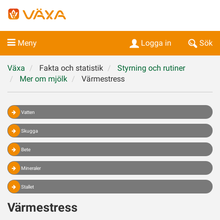
Meny
Logga in
Sök
Växa
Fakta och statistik
Styrning och rutiner
Mer om mjölk
Värmestress
Vatten
Skugga
Bete
Mineraler
Stallet
Värmestress