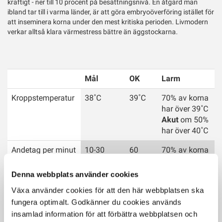
kraftigt - ner till 10 procent på besättningsnivå. En åtgärd man
ibland tar till i varma länder, är att göra embryoöverföring istället för
att inseminera korna under den mest kritiska perioden. Livmodern
verkar alltså klara värmestress bättre än äggstockarna.
Mål
OK
Larm
Kroppstemperatur
38˚C
39˚C
70% av korna
har över 39˚C
Akut
om 50%
har över 40˚C
Andetag per minut
10-30
60
70% av korna
har fler än 80
andetag/min
Denna webbplats använder cookies
Akut
om 50%
Växa använder cookies för att den här webbplatsen ska
har fler än
fungera optimalt. Godkänner du cookies används
100
insamlad information för att förbättra webbplatsen och
andetag/min