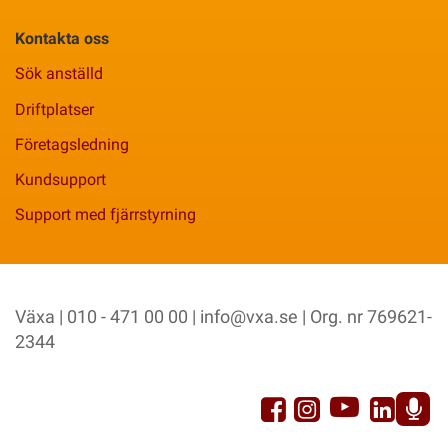
Kontakta oss
Sök anställd
Driftplatser
Företagsledning
Kundsupport
Support med fjärrstyrning
Växa | 010 - 471 00 00 |
info@vxa.se
| Org. nr 769621-
2344
YouTu
Facebook
Link
Instagram
Sp