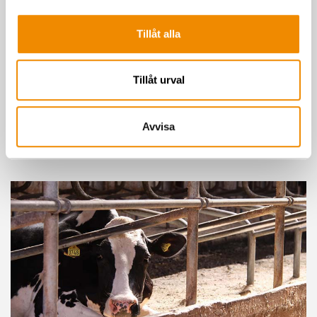
Tillåt alla
Mobil djurtavla
Tillåt urval
Nu är det enkelt för dig att komma åt uppgifter om dina kor i
mobil, surfplatta eller dator. Uppgifterna hämtas direkt ifrån
vår kodatabas rakt ner i bakfickan!
Avvisa