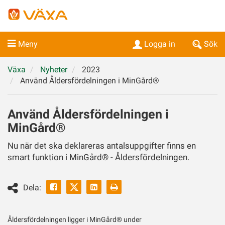
Meny
Logga in
Sök
Växa
Nyheter
2023
Använd Åldersfördelningen i MinGård®
Använd Åldersfördelningen i
MinGård®
Nu när det ska deklareras antalsuppgifter finns en
smart funktion i MinGård® - Åldersfördelningen.
Facebook
Linkedin
Skriv
Dela:
ut
Twitter
Åldersfördelningen ligger i MinGård® under