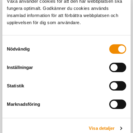
Växa använder cookies för att den här webbplatsen ska
fungera optimalt. Godkänner du cookies används
insamlad information för att förbättra webbplatsen och
upplevelsen för dig som användare.
MinGård®
Managementverktyget för mjölk- och köttproducenter. I
Samtyckesval
MinGård® kan du rapportera, se och sammanställa dina
Nödvändig
besättningsuppgifter i ett och samma verktyg.
Inställningar
Statistik
Marknadsföring
Visa detaljer