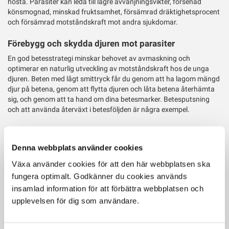
hosta. Parasiter kan leda till lägre avvänjningsvikter, försenad
könsmognad, minskad fruktsamhet, försämrad dräktighetsprocent
och försämrad motståndskraft mot andra sjukdomar.
Förebygg och skydda djuren mot parasiter
En god betesstrategi minskar behovet av avmaskning och
optimerar en naturlig utveckling av motståndskraft hos de unga
djuren. Beten med lågt smittryck får du genom att ha lagom mängd
djur på betena, genom att flytta djuren och låta betena återhämta
sig, och genom att ta hand om dina betesmarker. Betesputsning
och att använda återväxt i betesföljden är några exempel.
De flesta parasiter, förutom stora leverflundran, drabbar endast ett
djurslag. Då kan växelbete med får eller häst vara ett effektivt sätt
Denna webbplats använder cookies
att minska parasitsmitta. För kor med kalv går det att låta kalvarna
förbeta. Då används en tråd som kalvarna kan gå under men som
Växa använder cookies för att den här webbplatsen ska
håller korna kvar.
fungera optimalt. Godkänner du cookies används
insamlad information för att förbättra webbplatsen och
Tänk dig för vid inköp av djur
upplevelsen för dig som användare.
Om du inte har stora leverflundran eller lungmask i din besättning
bör du vara extra noggrann vid inköp av nya livdjur. Fråga alltid om
parasitstatus i besättningen du ska köpa ifrån och använd