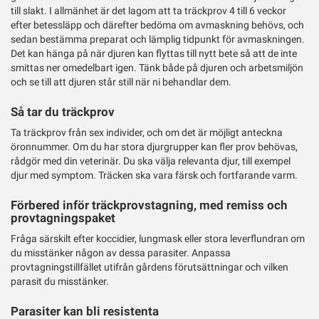
till slakt. I allmänhet är det lagom att ta träckprov 4 till 6 veckor
efter betessläpp och därefter bedöma om avmaskning behövs, och
sedan bestämma preparat och lämplig tidpunkt för avmaskningen.
Det kan hänga på när djuren kan flyttas till nytt bete så att de inte
smittas ner omedelbart igen. Tänk både på djuren och arbetsmiljön
och se till att djuren står still när ni behandlar dem.
Så tar du träckprov
Ta träckprov från sex individer, och om det är möjligt anteckna
öronnummer. Om du har stora djurgrupper kan fler prov behövas,
rådgör med din veterinär. Du ska välja relevanta djur, till exempel
djur med symptom. Träcken ska vara färsk och fortfarande varm.
Förbered inför träckprovstagning, med remiss och
provtagningspaket
Fråga särskilt efter koccidier, lungmask eller stora leverflundran om
du misstänker någon av dessa parasiter. Anpassa
provtagningstillfället utifrån gårdens förutsättningar och vilken
parasit du misstänker.
Parasiter kan bli resistenta