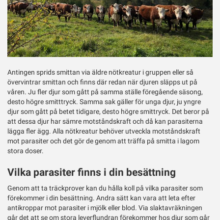
Antingen sprids smittan via äldre nötkreatur i gruppen eller så
övervintrar smittan och finns där redan när djuren släpps ut på
våren. Ju fler djur som gått på samma ställe föregående säsong,
desto högre smitttryck. Samma sak gäller för unga djur, ju yngre
djur som gått på betet tidigare, desto högre smittryck. Det beror på
att dessa djur har sämre motståndskraft och då kan parasiterna
lägga fler ägg. Alla nötkreatur behöver utveckla motståndskraft
mot parasiter och det gör de genom att träffa på smitta i lagom
stora doser.
Vilka parasiter finns i din besättning
Genom att ta träckprover kan du hålla koll på vilka parasiter som
förekommer i din besättning. Andra sätt kan vara att leta efter
antikroppar mot parasiter i mjölk eller blod. Via slaktavräkningen
går det att se om stora leverflundran förekommer hos djur som går