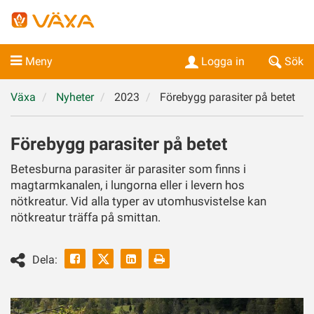
Meny
Logga in
Sök
Växa
Nyheter
2023
Förebygg parasiter på betet
Förebygg parasiter på betet
Betesburna parasiter är parasiter som finns i
magtarmkanalen, i lungorna eller i levern hos
nötkreatur. Vid alla typer av utomhusvistelse kan
nötkreatur träffa på smittan.
Facebook
Linkedin
Skriv
Dela:
ut
Twitter