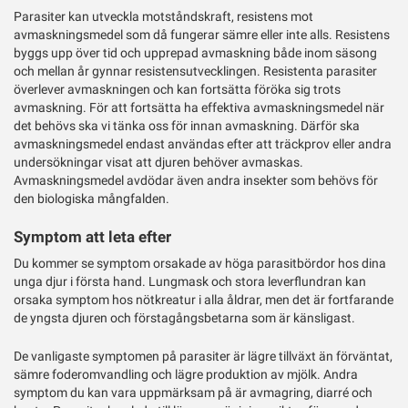
Parasiter kan utveckla motståndskraft, resistens mot
avmaskningsmedel som då fungerar sämre eller inte alls. Resistens
byggs upp över tid och upprepad avmaskning både inom säsong
och mellan år gynnar resistensutvecklingen. Resistenta parasiter
överlever avmaskningen och kan fortsätta föröka sig trots
avmaskning. För att fortsätta ha effektiva avmaskningsmedel när
det behövs ska vi tänka oss för innan avmaskning. Därför ska
avmaskningsmedel endast användas efter att träckprov eller andra
undersökningar visat att djuren behöver avmaskas.
Avmaskningsmedel avdödar även andra insekter som behövs för
den biologiska mångfalden.
Symptom att leta efter
Du kommer se symptom orsakade av höga parasitbördor hos dina
unga djur i första hand. Lungmask och stora leverflundran kan
orsaka symptom hos nötkreatur i alla åldrar, men det är fortfarande
de yngsta djuren och förstagångsbetarna som är känsligast.
De vanligaste symptomen på parasiter är lägre tillväxt än förväntat,
sämre foderomvandling och lägre produktion av mjölk. Andra
symptom du kan vara uppmärksam på är avmagring, diarré och