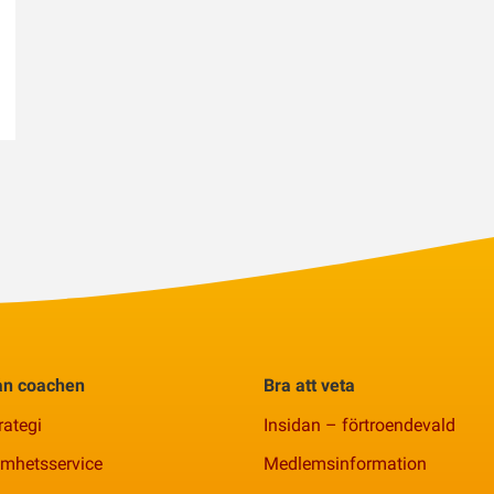
rån coachen
Bra att veta
rategi
Insidan – förtroendevald
amhetsservice
Medlemsinformation