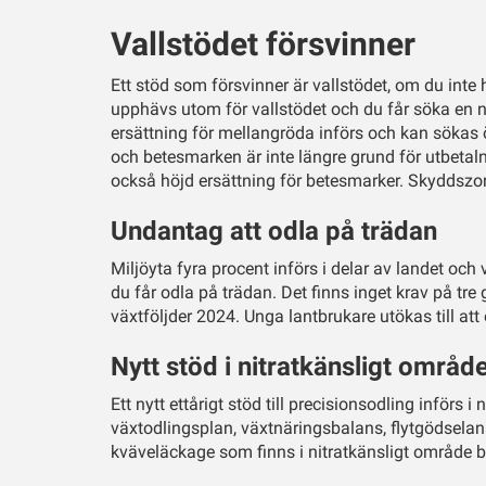
Vallstödet försvinner
Ett stöd som försvinner är vallstödet, om du in
upphävs utom för vallstödet och du får söka en 
ersättning för mellangröda införs och kan sökas ö
och betesmarken är inte längre grund för utbetal
också höjd ersättning för betesmarker. Skyddszon
Undantag att odla på trädan
Miljöyta fyra procent införs i delar av landet oc
du får odla på trädan. Det finns inget krav på tre
växtföljder 2024. Unga lantbrukare utökas till at
Nytt stöd i nitratkänsligt områd
Ett nytt ettårigt stöd till precisionsodling införs 
växtodlingsplan, växtnäringsbalans, flytgödsela
kväveläckage som finns i nitratkänsligt område bli