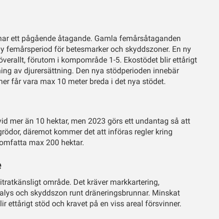
te har ett pågående åtagande. Gamla femårsåtaganden
ny femårsperiod för betesmarker och skyddszoner. En ny
verallt, förutom i kompområde 1-5. Ekostödet blir ettårigt
ning av djurersättning. Den nya stödperioden innebär
er får vara max 10 meter breda i det nya stödet.
h vid mer än 10 hektar, men 2023 görs ett undantag så att
 grödor, däremot kommer det att införas regler kring
t omfatta max 200 hektar.
e
i nitratkänsligt område. Det kräver markkartering,
nalys och skyddszon runt dräneringsbrunnar. Minskat
r ettårigt stöd och kravet på en viss areal försvinner.