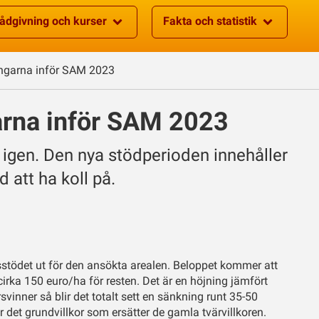
ådgivning och kurser
Fakta och statistik
ingarna inför SAM 2023
garna inför SAM 2023
 igen. Den nya stödperioden innehåller
 att ha koll på.
dsstödet ut för den ansökta arealen. Beloppet kommer att
cirka 150 euro/ha för resten. Det är en höjning jämfört
vinner så blir det totalt sett en sänkning runt 35-50
ir det grundvillkor som ersätter de gamla tvärvillkoren.