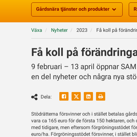
Gårdsnära tjänster och produkter
R
Växa
Nyheter
2023
Få koll på förändr
Få koll på förändrin
9 februari – 13 april öppnar SAM
en del nyheter och några nya stöd
Facebook
Linkedin
Skriv
Dela:
ut
Twitter
Stödrätterna försvinner och i stället betalas går
vara ca 165 euro för de första 150 hektaren, och 
med tidigare, men eftersom förgröningsstödet förs
euro/ha. Förgröningsstödet försvinner, i stället bl