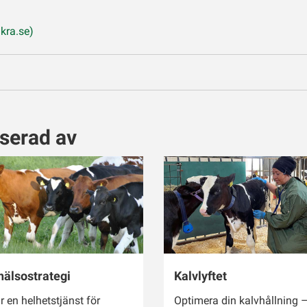
kra.se)
sserad av
hälsostrategi
Kalvlyftet
r en helhetstjänst för
Optimera din kalvhållning 