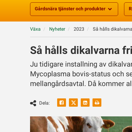
Gårdsnära tjänster och produkter
R
Växa
Nyheter
2023
Så hålls dikalvarna
Så hålls dikalvarna fr
Ju tidigare installning av dikalva
Mycoplasma bovis-status och se 
mellangårdsavtal. Då kommer all
Facebook
Linkedin
Skriv
Dela:
ut
Twitter