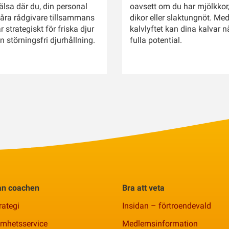
älsa där du, din personal
oavsett om du har mjölkkor
åra rådgivare tillsammans
dikor eller slaktungnöt. Me
r strategiskt för friska djur
kalvlyftet kan dina kalvar n
n störningsfri djurhållning.
fulla potential.
rån coachen
Bra att veta
rategi
Insidan – förtroendevald
amhetsservice
Medlemsinformation