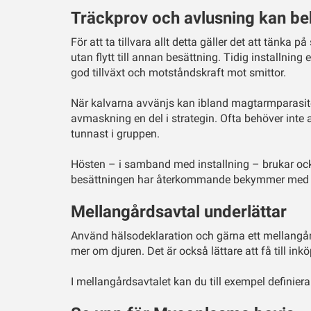
Träckprov och avlusning kan b
För att ta tillvara allt detta gäller det att tänka
utan flytt till annan besättning. Tidig installning e
god tillväxt och motståndskraft mot smittor.
När kalvarna avvänjs kan ibland magtarmparasite
avmaskning en del i strategin. Ofta behöver inte
tunnast i gruppen.
Hösten – i samband med installning – brukar ock
besättningen har återkommande bekymmer med lö
Mellangårdsavtal underlättar
Använd hälsodeklaration och gärna ett mellangår
mer om djuren. Det är också lättare att få till i
I mellangårdsavtalet kan du till exempel definier