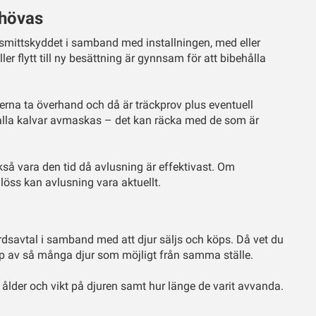
ehövas
 på smittskyddet i samband med installningen, med eller
ller flytt till ny besättning är gynnsam för att bibehålla
rna ta överhand och då är träckprov plus eventuell
 alla kalvar avmaskas – det kan räcka med de som är
så vara den tid då avlusning är effektivast. Om
ss kan avlusning vara aktuellt.
dsavtal i samband med att djur säljs och köps. Då vet du
nköp av så många djur som möjligt från samma ställe.
a ålder och vikt på djuren samt hur länge de varit avvanda.