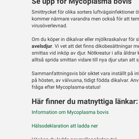
Se upp för Mycoplasma bovis
Smittrycket för olika sorters luftvägsinfektioner ö
kommer närmare varandra men också för att tempe
virusöverlevnad.
Om du köper in dikalvar eller mjölkraskalvar för s
avelsdjur
. Vi vet att det finns dikobesättningar 
smittas vid inköp av djur. Nötkreatur i alla åldr
alltså sprida smittan vidare till nya djur utan att s
Sammanfattningsvis bör siktet vara inställt på in
på hösten, av välvuxna, tidigt födda dikalvar. A
fråga efter Mycoplasma-status!
Här finner du matnyttiga länkar:
Information om Mycoplasma bovis
Hälsodeklaration att ladda ner