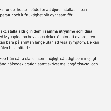
kar under hösten, både för att djuren stallas in och
ratur och luftfuktighet blir gynnsam för
lakt,
stalla aldrig in dem i samma utrymme som dina
med Mycoplasma bovis och risken är stor att avelsdjuren
ar kan bära på smittan länge utan att visa symptom. De kan
jälva bli smittade.
köp från så få ställen som möjligt, så tidigt som möjligt
nvänd hälsodeklaration samt skrivet mellangårdsavtal och