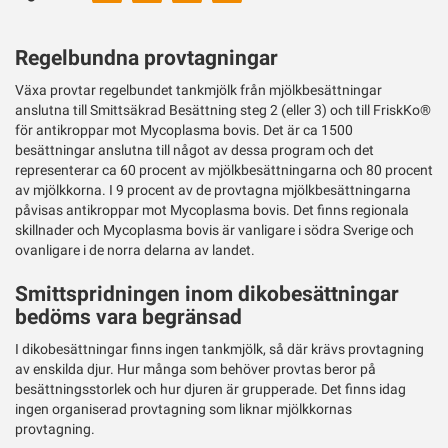
ut
Twitter
Regelbundna provtagningar
Växa provtar regelbundet tankmjölk från mjölkbesättningar
anslutna till Smittsäkrad Besättning steg 2 (eller 3) och till FriskKo®
för antikroppar mot Mycoplasma bovis. Det är ca 1500
besättningar anslutna till något av dessa program och det
representerar ca 60 procent av mjölkbesättningarna och 80 procent
av mjölkkorna. I 9 procent av de provtagna mjölkbesättningarna
påvisas antikroppar mot Mycoplasma bovis. Det finns regionala
skillnader och Mycoplasma bovis är vanligare i södra Sverige och
ovanligare i de norra delarna av landet.
Smittspridningen inom dikobesättningar
bedöms vara begränsad
I dikobesättningar finns ingen tankmjölk, så där krävs provtagning
av enskilda djur. Hur många som behöver provtas beror på
besättningsstorlek och hur djuren är grupperade. Det finns idag
ingen organiserad provtagning som liknar mjölkkornas
provtagning.