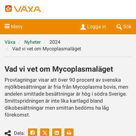
Meny
Logga in
Sök
Växa
Nyheter
2024
Vad vi vet om Mycoplasmaläget
Vad vi vet om Mycoplasmaläget
Provtagningar visar att över 90 procent av svenska
mjölkbesättningar är fria från Mycoplasma bovis, men
andelen smittade besättningar är hög i södra Sverige.
Smittspridningen är inte lika kartlagd bland
dikobesättningar men smittan bedöms ha låg
förekomst.
Facebook
Linkedin
Skriv
Dela: