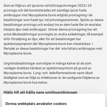
Som en följd av att tjurarna vid köttrasprövningen 2023/-24
provtogs och det konstaterades att samtliga tjurar hade
antikroppar mot Mycoplasma bovis erbjöds provtagning i de
besättningar som hade tjur vid prövningsstationen. Sjuttio av dessa
besättningar provtogs och endast tre av dem hade fler än enstaka
inköpta djur med antikroppar. Utöver denna provtagning har ett
antal dikobesättningar provtagits av andra anledningar, till exempel
inför försäljning av djur, eller för att besättningen har
sjukdomssymptom där Mycoplasma bovis kan misstänkas. I
flertalet av dessa besättningar har det inte hittats antikroppar mot
Mycoplasma bovis.
Ungnötsbesättningar som köper in många kalvar är de som
vanligen drabbas hårdast av sjukdomssymtom på grund av
Mycoplasma bovis. Lung- och ledinflammationer samt ökad
dödlighet som en följd av infektionen är de vanligaste följderna av
Mycoplasma bovis hos kalvar.
Hjälp till att hålla nere smittspridningen
Sammantaget har merparten av våra mjölk- och dikobesättningar
Denna webbplats använder cookies
ett gott läge avseende Mycoplasma bovis, väl värt att skydda. I