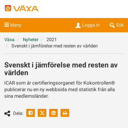
Meny
Logga in
Sök
Växa
Nyheter
2021
Svenskt i jämförelse med resten av världen
Svenskt i jämförelse med resten av
världen
ICAR som är certifieringsorganet för Kokontrollen®
publicerar nu en ny webbsida med statistik från alla
sina medlemsländer.
Facebook
Linkedin
Skriv
Dela:
ut
Twitter