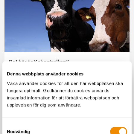
Det här är Kokontrollen®
All data om nötkreatur tillsammans med rådgivningstjänster
Denna webbplats använder cookies
och digitala verktyg är en kraftfull helhet som vi kallar
Växa använder cookies för att den här webbplatsen ska
Kokontrollen®.
fungera optimalt. Godkänner du cookies används
insamlad information för att förbättra webbplatsen och
upplevelsen för dig som användare.
Samtyckesval
Nödvändig