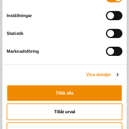
Inställningar
Statistik
Marknadsföring
Alla nyckeltal i Kokontrollen
Det finns en mängd smarta nyckeltal som du kan använda för
att styra din verksamhet. Här finns en sammanfattning av de
Visa detaljer
bästa!
Tillåt alla
Tillåt urval