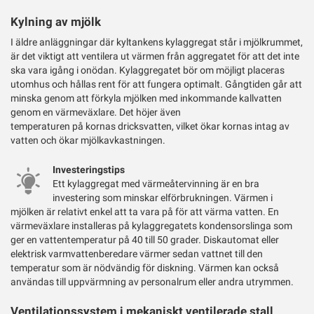
Kylning av mjölk
I äldre anläggningar där kyltankens kylaggregat står i mjölkrummet,
är det viktigt att ventilera ut värmen från aggregatet för att det inte
ska vara igång i onödan. Kylaggregatet bör om möjligt placeras
utomhus och hållas rent för att fungera optimalt. Gångtiden går att
minska genom att förkyla mjölken med inkommande kallvatten
genom en värmeväxlare. Det höjer även
temperaturen på kornas dricksvatten, vilket ökar kornas intag av
vatten och ökar mjölkavkastningen.
Investeringstips
Ett kylaggregat med värmeåtervinning är en bra
investering som minskar elförbrukningen. Värmen i
mjölken är relativt enkel att ta vara på för att värma vatten. En
värmeväxlare installeras på kylaggregatets kondensorslinga som
ger en vattentemperatur på 40 till 50 grader. Diskautomat eller
elektrisk varmvattenberedare värmer sedan vattnet till den
temperatur som är nödvändig för diskning. Värmen kan också
användas till uppvärmning av personalrum eller andra utrymmen.
Ventilationssystem i mekaniskt ventilerade stall