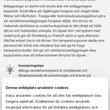
Beläggningar av damm och smuts drar ner anläggningens
kapacitet. Kontrollera att regleringen fungerar och rengör både
fläktar och tilluftsdon. Trasiga eller fastrostade jalusispjäll kan göra
att ventilationsanläggningen fungerar dåligt. Om du har en
mekanisk ventilation av undertrycksprincip är det viktigt att hålla
dörrar och foderluckor stängda. En öppen dörr i ett system med
undertryck gör att fördelning av friskluft sätts ur spel, eftersom
tilluften enbart tas in vid dörren. Om temperaturgivaren skulle vara
placerad där luften inte cirkulerar kan den ge för höga
temperaturvärden. Det gör att ventilationsanläggningen ökar
kapaciteten utan att luften kommer till nytta för djuren.
Investeringstips
Många ventilationssystem är installerade och
dimensionerade då avkastningen och kraven på
ventilation var lägre än idag. Att byta ut ett gammalt styrskåp och
äldre fläktar till ny och energibesparande utrustning är ofta en
Denna webbplats använder cookies
lönsam investering. Nya EC-fläktar kan minska ventilationens
elförbrukning med 70-75%.
Växa använder cookies för att den här webbplatsen ska
fungera optimalt. Godkänner du cookies används
Fler lönsamma energibesparingar
insamlad information för att förbättra webbplatsen och