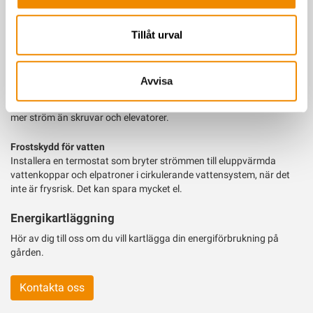
automatisk styrning med ljussensor så att den enbart är påslagen
när det finns behov av elektriskt ljus.
Tillåt urval
Utfodring och foderberedning
En eldriven foderblandare är bra ur miljösynpunkt. Blanda mixen så
korna inte kan sortera. Genom att hålla knivarna skarpa får du
Avvisa
optimal snittlängd utan onödigt lång blandningstid. Undvik att
flytta spannmål genom att blåsa, eftersom transportfläktar kräver
mer ström än skruvar och elevatorer.
Frostskydd för vatten
Installera en termostat som bryter strömmen till eluppvärmda
vattenkoppar och elpatroner i cirkulerande vattensystem, när det
inte är frysrisk. Det kan spara mycket el.
Energikartläggning
Hör av dig till oss om du vill kartlägga din energiförbrukning på
gården.
Kontakta oss