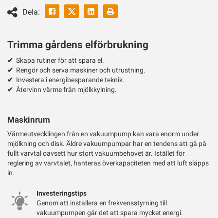
Facebook
Linkedin
Skriv
Dela:
ut
Twitter
Trimma gårdens elförbrukning
✔
Skapa rutiner för att spara el.
✔
Rengör och serva maskiner och utrustning.
✔
Investera i energibesparande teknik.
✔
Återvinn värme från mjölkkylning.
Maskinrum
Värmeutvecklingen från en vakuumpump kan vara enorm under
mjölkning och disk. Äldre vakuumpumpar har en tendens att gå på
fullt varvtal oavsett hur stort vakuumbehovet är. Istället för
reglering av varvtalet, hanteras överkapaciteten med att luft släpps
in.
Investeringstips
Genom att installera en frekvensstyrning till
vakuumpumpen går det att spara mycket energi.