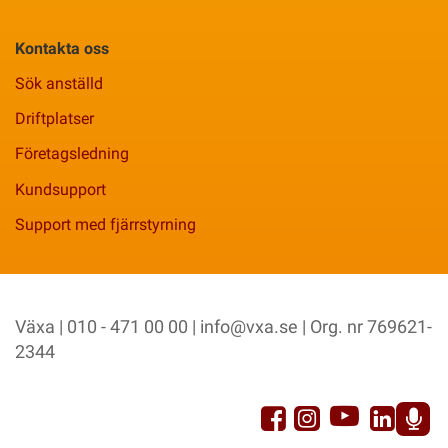
Kontakta oss
Sök anställd
Driftplatser
Företagsledning
Kundsupport
Support med fjärrstyrning
Växa | 010 - 471 00 00 |
info@vxa.se
| Org. nr 769621-
2344
YouTu
Facebook
Link
Instagram
Sp