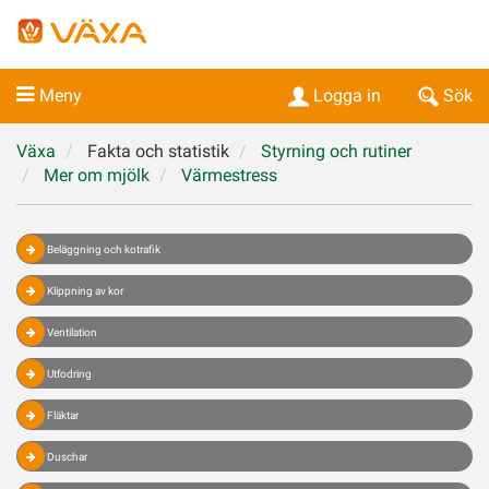
Meny
Logga in
Sök
Växa
Fakta och statistik
Styrning och rutiner
Mer om mjölk
Värmestress
Beläggning och kotrafik
Klippning av kor
Ventilation
Utfodring
Fläktar
Duschar