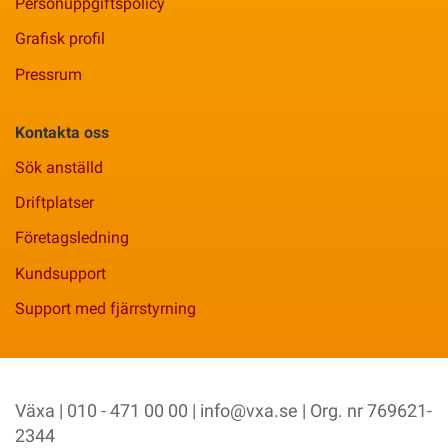
Personuppgiftspolicy
Grafisk profil
Pressrum
Kontakta oss
Sök anställd
Driftplatser
Företagsledning
Kundsupport
Support med fjärrstyrning
Växa | 010 - 471 00 00 |
info@vxa.se
| Org. nr 769621-
2344