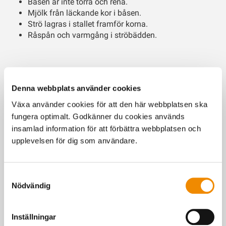
Båsen är inte torra och rena.
Mjölk från läckande kor i båsen.
Strö lagras i stallet framför korna.
Råspån och varmgång i ströbädden.
Mål
OK
Larm
Denna webbplats använder cookies
Mockningar per
3-4
2
Mindre än 2
Växa använder cookies för att den här webbplatsen ska
dag
fungera optimalt. Godkänner du cookies används
insamlad information för att förbättra webbplatsen och
Torrt strö under
Varje
Varje
Mer än 2
upplevelsen för dig som användare.
juvret
mockning
dag
dagar
Allt strö utbytt
24 tim
48 tim
Mer än 3
Samtyckesval
inom
dagar
Nödvändig
Andel bås med
Inga
Mindre
Mer än 20%
mjölkläckage
än 10%
Inställningar